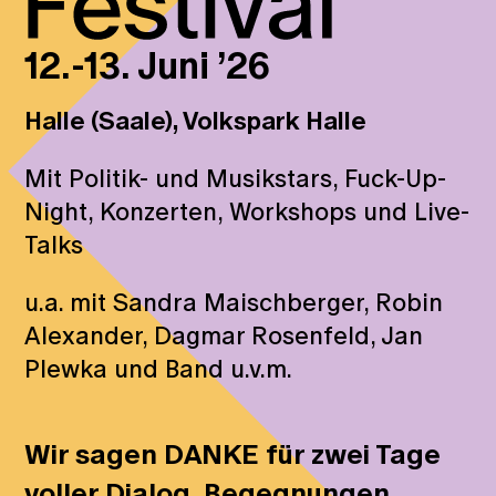
12.-13. Juni ’26
Halle (Saale), Volkspark Halle
Mit Politik- und Musikstars, Fuck-Up-
Night, Konzerten, Workshops und Live-
Talks
u.a. mit Sandra Maischberger, Robin
Alexander, Dagmar Rosenfeld, Jan
Plewka und Band u.v.m.
Wir sagen DANKE für zwei Tage
voller Dialog, Begegnungen,