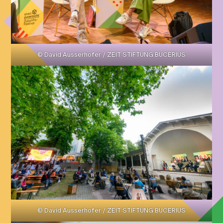
© David Ausserhofer / ZEIT STIFTUNG BUCERIUS
© David Ausserhofer / ZEIT STIFTUNG BUCERIUS